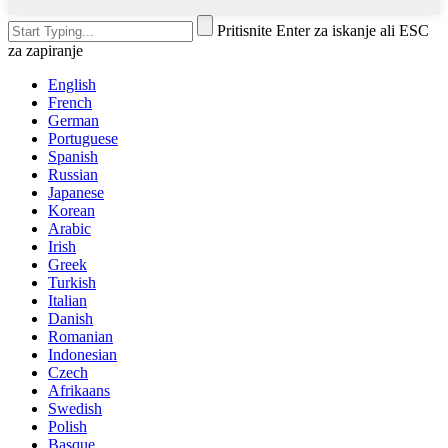
Pritisnite Enter za iskanje ali ESC
za zapiranje
English
French
German
Portuguese
Spanish
Russian
Japanese
Korean
Arabic
Irish
Greek
Turkish
Italian
Danish
Romanian
Indonesian
Czech
Afrikaans
Swedish
Polish
Basque