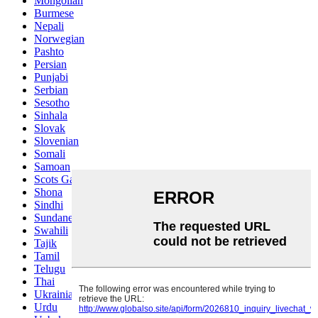
Mongolian
Burmese
Nepali
Norwegian
Pashto
Persian
Punjabi
Serbian
Sesotho
Sinhala
Slovak
Slovenian
Somali
Samoan
Scots Gaelic
Shona
Sindhi
Sundanese
Swahili
Tajik
Tamil
Telugu
Thai
Ukrainian
Urdu