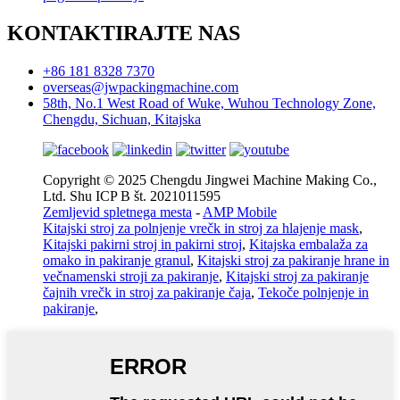
KONTAKTIRAJTE NAS
+86 181 8328 7370
overseas@jwpackingmachine.com
58th, No.1 West Road of Wuke, Wuhou Technology Zone,
Chengdu, Sichuan, Kitajska
Copyright © 2025 Chengdu Jingwei Machine Making Co.,
Ltd. Shu ICP B št. 2021011595
Zemljevid spletnega mesta
-
AMP Mobile
Kitajski stroj za polnjenje vrečk in stroj za hlajenje mask
,
Kitajski pakirni stroj in pakirni stroj
,
Kitajska embalaža za
omako in pakiranje granul
,
Kitajski stroj za pakiranje hrane in
večnamenski stroji za pakiranje
,
Kitajski stroj za pakiranje
čajnih vrečk in stroj za pakiranje čaja
,
Tekoče polnjenje in
pakiranje
,