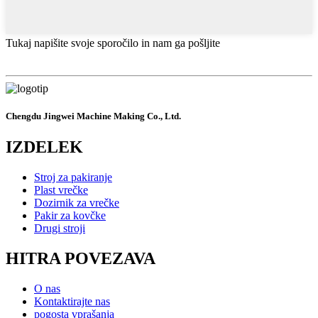
Tukaj napišite svoje sporočilo in nam ga pošljite
Chengdu Jingwei Machine Making Co., Ltd.
IZDELEK
Stroj za pakiranje
Plast vrečke
Dozirnik za vrečke
Pakir za kovčke
Drugi stroji
HITRA POVEZAVA
O nas
Kontaktirajte nas
pogosta vprašanja