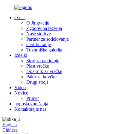
O nas
O Jingweiju
Zgodovina razvoja
Naše storitve
Partner za sodelovanje
Certificiranje
Tovarniška galerija
Izdelki
Stroj za pakiranje
Plast vrečke
Dozirnik za vrečke
Pakir za kovčke
Drugi stroji
Video
Novice
Primer
pogosta vprašanja
Kontaktirajte nas
English
Chinese