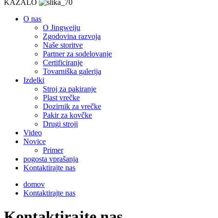
KAZALO
O nas
O Jingweiju
Zgodovina razvoja
Naše storitve
Partner za sodelovanje
Certificiranje
Tovarniška galerija
Izdelki
Stroj za pakiranje
Plast vrečke
Dozirnik za vrečke
Pakir za kovčke
Drugi stroji
Video
Novice
Primer
pogosta vprašanja
Kontaktirajte nas
domov
Kontaktirajte nas
Kontaktirajte nas